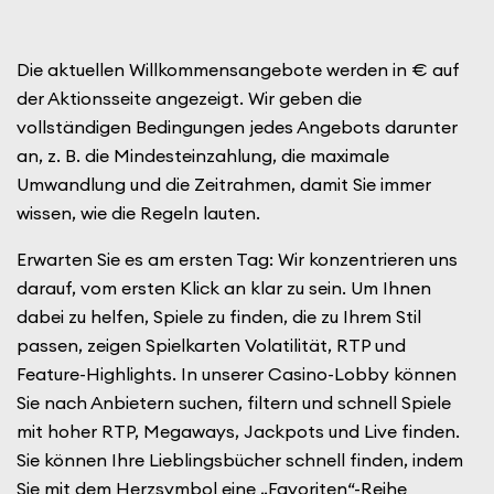
Die aktuellen Willkommensangebote werden in € auf
der Aktionsseite angezeigt. Wir geben die
vollständigen Bedingungen jedes Angebots darunter
an, z. B. die Mindesteinzahlung, die maximale
Umwandlung und die Zeitrahmen, damit Sie immer
wissen, wie die Regeln lauten.
Erwarten Sie es am ersten Tag: Wir konzentrieren uns
darauf, vom ersten Klick an klar zu sein. Um Ihnen
dabei zu helfen, Spiele zu finden, die zu Ihrem Stil
passen, zeigen Spielkarten Volatilität, RTP und
Feature-Highlights. In unserer Casino-Lobby können
Sie nach Anbietern suchen, filtern und schnell Spiele
mit hoher RTP, Megaways, Jackpots und Live finden.
Sie können Ihre Lieblingsbücher schnell finden, indem
Sie mit dem Herzsymbol eine „Favoriten“-Reihe