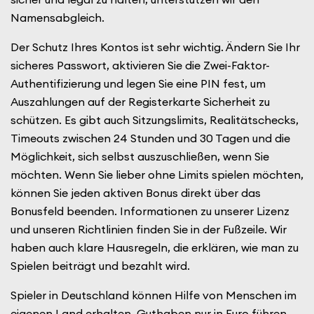
Namensabgleich.
Der Schutz Ihres Kontos ist sehr wichtig. Ändern Sie Ihr
sicheres Passwort, aktivieren Sie die Zwei-Faktor-
Authentifizierung und legen Sie eine PIN fest, um
Auszahlungen auf der Registerkarte Sicherheit zu
schützen. Es gibt auch Sitzungslimits, Realitätschecks,
Timeouts zwischen 24 Stunden und 30 Tagen und die
Möglichkeit, sich selbst auszuschließen, wenn Sie
möchten. Wenn Sie lieber ohne Limits spielen möchten,
können Sie jeden aktiven Bonus direkt über das
Bonusfeld beenden. Informationen zu unserer Lizenz
und unseren Richtlinien finden Sie in der Fußzeile. Wir
haben auch klare Hausregeln, die erklären, wie man zu
Spielen beiträgt und bezahlt wird.
Spieler in Deutschland können Hilfe von Menschen im
eigenen Land erhalten, Guthaben nur in Euro führen