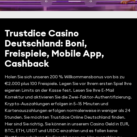
Trustdice Casino
Deutschland: Boni,
Freispiele, Mobile App,
Cashback
Holen Sie sich unseren 200 % Willkommensbonus von bis zu
€2.000 plus 100 Freispiele. Legen Sie vor Ihrem ersten Spiel Ihre
eigenen Limits an der Kasse fest. Lesen Sie Ihre E-Mail
Korrektur und aktivieren Sie die Zwei-Faktor-Authentifizierung.
Krypto-Auszahlungen erfolgen in 5–15 Minuten und
Kartenauszahlungen erfolgen normalerweise in weniger als 24
Stunden. Sie möchten Trustdice Online Deutschland finden.
Hier sind Sie richtig. Sie können in unserem Casino Geld in EUR,
BTC, ETH, USDT und USDC einzahlen und es fallen keine