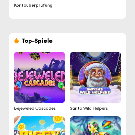
Kontoüberprüfung
Verantwortungsvolles Spielen einrichten
So melden Sie sich an
So melden Sie sich Schritt für Schritt an
Top-Spiele
Mobiles Gaming
Spielauswahl
Live-Händler, mit denen Sie in Echtzeit sprechen
können
Boni und Aktionen
Das Willkommensset für Freispiele und wie sie
Bejeweled Cascades
Santa Wild Helpers
funktionieren
Cashback jede Woche
Die Turniere