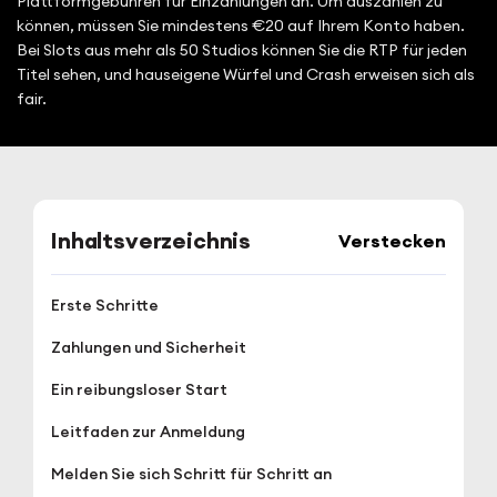
Plattformgebühren für Einzahlungen an. Um auszahlen zu
können, müssen Sie mindestens €20 auf Ihrem Konto haben.
Bei Slots aus mehr als 50 Studios können Sie die RTP für jeden
Titel sehen, und hauseigene Würfel und Crash erweisen sich als
fair.
Inhaltsverzeichnis
Verstecken
Erste Schritte
Zahlungen und Sicherheit
Ein reibungsloser Start
Leitfaden zur Anmeldung
Melden Sie sich Schritt für Schritt an