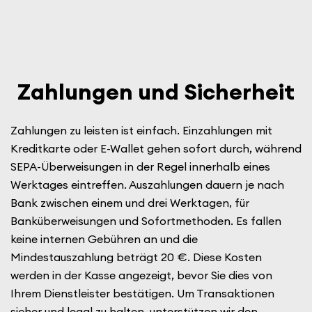
Zahlungen und Sicherheit
Zahlungen zu leisten ist einfach. Einzahlungen mit
Kreditkarte oder E-Wallet gehen sofort durch, während
SEPA-Überweisungen in der Regel innerhalb eines
Werktages eintreffen. Auszahlungen dauern je nach
Bank zwischen einem und drei Werktagen, für
Banküberweisungen und Sofortmethoden. Es fallen
keine internen Gebühren an und die
Mindestauszahlung beträgt 20 €. Diese Kosten
werden in der Kasse angezeigt, bevor Sie dies von
Ihrem Dienstleister bestätigen. Um Transaktionen
sicher und legal zu halten, unterstützen wir den