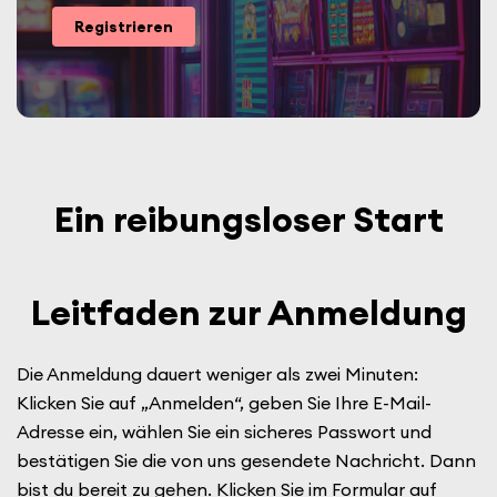
Registrieren
Ein reibungsloser Start
Leitfaden zur Anmeldung
Die Anmeldung dauert weniger als zwei Minuten:
Klicken Sie auf „Anmelden“, geben Sie Ihre E-Mail-
Adresse ein, wählen Sie ein sicheres Passwort und
bestätigen Sie die von uns gesendete Nachricht. Dann
bist du bereit zu gehen. Klicken Sie im Formular auf