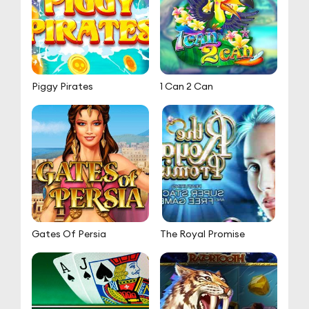
Kurze Schritte, um es zu bekommen
Wichtige Tipps, die Sie befolgen sollten, um Fehler
zu vermeiden
Piggy Pirates
1 Can 2 Can
Tipps zum Erhalten und Verwenden von
Gutscheincodes
Anweisungen zur Verwendung eines Codes
Grundregeln, die Sie kennen sollten
Ihre mobile App
Einfache Einrichtung sowohl auf Android als auch
auf iOS
Gates Of Persia
Turning Totems
VIP-Programm
VIP-Levels und Vorteile
Schnellcheckliste