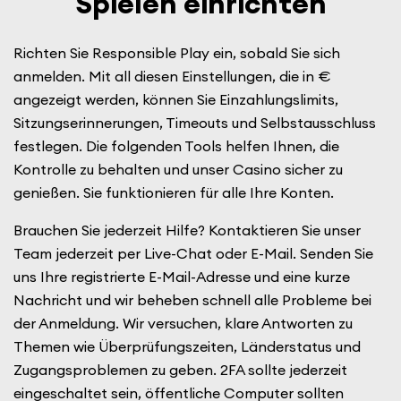
Spielen einrichten
Richten Sie Responsible Play ein, sobald Sie sich
anmelden. Mit all diesen Einstellungen, die in €
angezeigt werden, können Sie Einzahlungslimits,
Sitzungserinnerungen, Timeouts und Selbstausschluss
festlegen. Die folgenden Tools helfen Ihnen, die
Kontrolle zu behalten und unser Casino sicher zu
genießen. Sie funktionieren für alle Ihre Konten.
Brauchen Sie jederzeit Hilfe? Kontaktieren Sie unser
Team jederzeit per Live-Chat oder E-Mail. Senden Sie
uns Ihre registrierte E-Mail-Adresse und eine kurze
Nachricht und wir beheben schnell alle Probleme bei
der Anmeldung. Wir versuchen, klare Antworten zu
Themen wie Überprüfungszeiten, Länderstatus und
Zugangsproblemen zu geben. 2FA sollte jederzeit
eingeschaltet sein, öffentliche Computer sollten