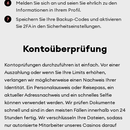
Melden Sie sich an und seien Sie ehrlich zu den
Informationen in Ihrem Profil.
Speichern Sie Ihre Backup-Codes und aktivieren
Sie 2FA in den Sicherheitseinstellungen.
Kontoüberprüfung
Kontoprüfungen durchzuführen ist einfach. Vor einer
Auszahlung oder wenn Sie Ihre Limits erhöhen,
verlangen wir möglicherweise einen Nachweis Ihrer
Identität. Ein Personalausweis oder Reisepass, ein
aktueller Adressnachweis und ein schnelles Selfie
können verwendet werden. Wir prüfen Dokumente
schnell und sind in den meisten Fällen innerhalb von 24
Stunden fertig. Wir verschlüsseln Ihre Dateien, sodass
nur autorisierte Mitarbeiter unseres Casinos darauf