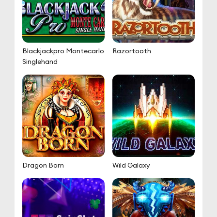
Sicherheit und Spielerschutz
Verantwortungsvolles Spielen: Grenzen,
Risikokontrolle und eine 18+-Richtlinie
Blackjackpro Montecarlo
Razortooth
Krypto-Gaming-Leitfaden
Singlehand
Krypto-Checkliste
Dragon Born
Wild Galaxy