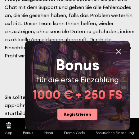
Chat mit dem Support und geben Sie alle Fehlercodes
an, die Sie gesehen haben, falls das Problem weiterhin
auftritt. Unser Team kann Ihnen helfen, wieder
einzusteigen, ohne sensible Daten zu gefährden, indem
es aktuelle Anmeldungen überprüft. Durch die
Einrichtung von Anmeldebenachrichtigungen in Ihrem
Profil wird unser Casino noch sicherer.
Bonus
Mobiles Gaming
für die erste Einzahlung
1000 € + 250 FS
Sie sollten Ihr Telefon benutzen. Für einen schnellen,
app-ähnlichen Eintrag fügen Sie die Site zu Ihrem
Startbildschirm hinzu. Aktualisieren Sie das
Registrieren
Betriebssystem auf Ihrem Gerät, sperren Sie den
Bildschirm und verwenden Sie kein öffentliches WLAN,
App
Bonus
Menü
Promo-Code
Bonus ohne Einzahlung
während Sie angemeldet sind. Biometrie sollte zum